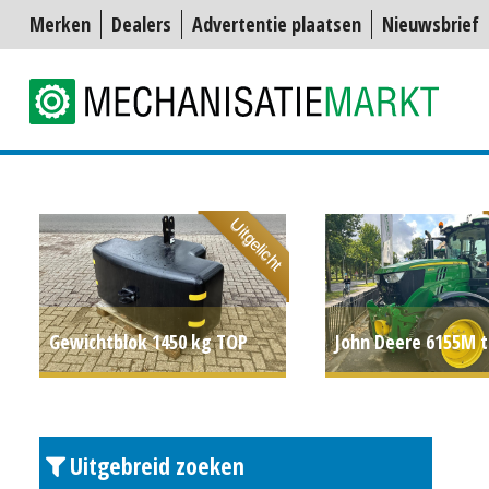
Merken
Dealers
Advertentie plaatsen
Nieuwsbrief
Uitgelicht
Gewichtblok 1450 kg TOP
John Deere 6155M t
P.O.A.
(DRO) #705202
Uitgebreid zoeken