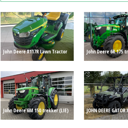
John Deere X117R Lawn Tractor
John Deere 6R 175 t
(HIL) #28320
€ 3.950
#783659
John Deere 6M 150 trekker (LIE)
JOHN DEERE GATOR 
#783624
Op aanvraag
(LIE) #782121