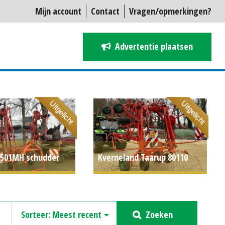
Mijn account
Contact
Vragen/opmerkingen?
Advertentie plaatsen
Uitgelicht
Uitgelicht
8501MH schudder
Kverneland Taarup 80110
P.O.A.
schudder
€ 7.250
Zoeken