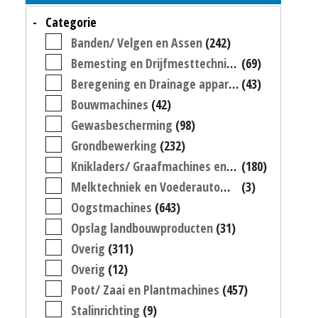
Categorie
Banden/ Velgen en Assen
(242)
Bemesting en Drijfmesttechniek
(69)
Beregening en Drainage apparatuur
(43)
Bouwmachines
(42)
Gewasbescherming
(98)
Grondbewerking
(232)
Knikladers/ Graafmachines en Heftrucks
(180)
Melktechniek en Voederautomaten
(3)
Oogstmachines
(643)
Opslag landbouwproducten
(31)
Overig
(311)
Overig
(12)
Poot/ Zaai en Plantmachines
(457)
Stalinrichting
(9)