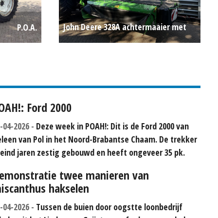
John Deere 328A achtermaaier met
P.O.A.
kneuzer
€ 6.950
OAH!: Ford 2000
-04-2026
Deze week in POAH!: Dit is de Ford 2000 van
leen van Pol in het Noord-Brabantse Chaam. De trekker
 eind jaren zestig gebouwd en heeft ongeveer 35 pk.
emonstratie twee manieren van
iscanthus hakselen
-04-2026
Tussen de buien door oogstte loonbedrijf