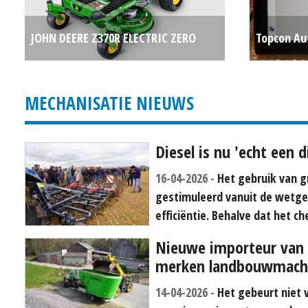
JOHN DEERE Z370R ELECTRIC ZERO
Topcon Au
TURN 42" (HAE) #696271
P.O.A.
RTK
MECHANISATIE NIEUWS
Diesel is nu 'echt een 
16-04-2026
Het gebruik van g
gestimuleerd vanuit de wetge
efficiëntie. Behalve dat het c
Nieuwe importeur van 
merken landbouwmach
14-04-2026
Het gebeurt niet v