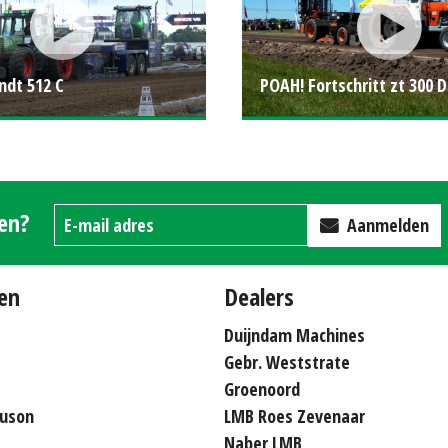
ndt 512 C
POAH! Fortschritt zt 300 D
gen?
Aanmelden
en
Dealers
Duijndam Machines
Gebr. Weststrate
Groenoord
uson
LMB Roes Zevenaar
Naber LMB