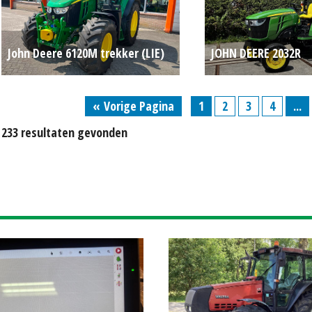
John Deere 6120M trekker (LIE)
JOHN DEERE 2032R
#704453
€ 84.250
COMPACTTREKKER (
« Vorige Pagina
1
2
3
4
...
#781743
233 resultaten gevonden