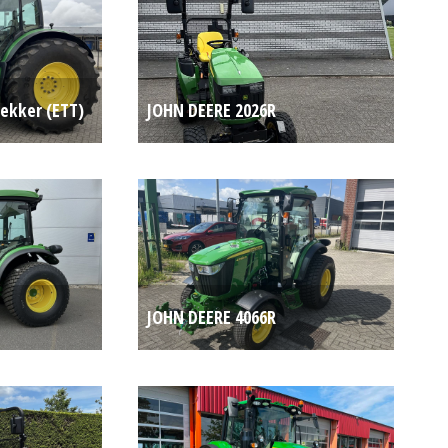
rekker (ETT)
JOHN DEERE 2026R
Op aanvraag
COMPACTTREKKER (SOM)
#781745
Op aanvraag
JOHN DEERE 4066R
EMT)
COMPACTTREKKER (ETT) #781271
Op aanvraag
Op aanvraag