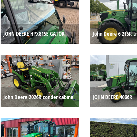
JOHN DEERE HPX815E GATOR
John Deere 6 215R t
(HIL) #780892
Op aanvraag
#90162
John Deere 2026R zonder cabine
JOHN DEERE 4066R
(ALM) #701596
Op aanvraag
COMPACTTREKKER (
#781277