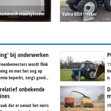
tomatisch stuursysteem
Valtra 6350 trekker
P.O.A.
ding' bij onderwerken
P
roenbemesters wordt flink
11
ving en met het oog op
He
hemie beperkt, zorgt goed...
is
relatief onbekende
D
ines
m
aak dat er vanuit het niets
09