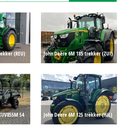
rekker (REU)
John Deere 6M 185 trekker (ZUI)
€ 156.500
#693545
Op aanvraag
XUV855M S4
John Deere 6M 125 trekker (HIL)
Op aanvraag
#783200
Op aanvraag