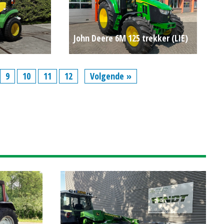
John Deere 6M 125 trekker (LIE)
MOL)
#783087
Op aanvraag
9
10
11
12
Volgende »
Op aanvraag