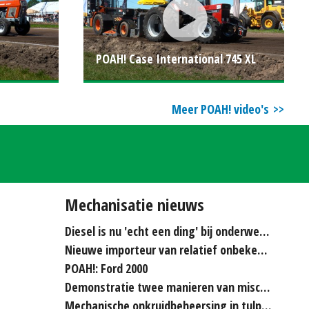
POAH! Case International 745 XL
Meer POAH! video's
Mechanisatie nieuws
Diesel is nu 'echt een ding' bij onderwerken
Nieuwe importeur van relatief onbekende merken...
POAH!: Ford 2000
Demonstratie twee manieren van miscanthus hakselen
Mechanische onkruidbeheersing in tulpenteelt steeds...