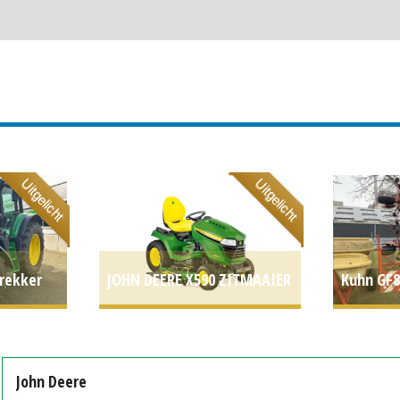
Uitgelicht
Uitgelicht
rekker
JOHN DEERE X590 ZITMAAIER
Kuhn GF
P.O.A.
INCL 54A MAAIDEK (ZUI)
#692208
€ 10.891