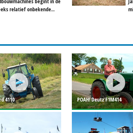
dbouwmachines begint in de
Ja
eks relatief onbekende...
mi
rd 4110
POAH! Deutz F1M414