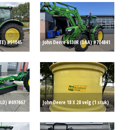
TE) #51045
John Deere 6130R (DAA) #704841
Op aanvraag
Op aanvraag
OLD) #697667
John Deere 18 X 28 velg (1 stuk)
Op aanvraag
(SOM) #779584
Op aanvraag