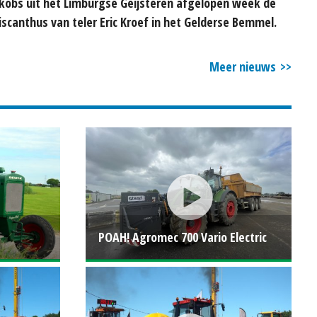
kobs uit het Limburgse Geijsteren afgelopen week de
scanthus van teler Eric Kroef in het Gelderse Bemmel.
Meer nieuws
POAH! Agromec 700 Vario Electric