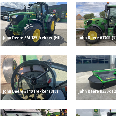
John Deere 6M 185 trekker (HIL)
John Deere 6130R (S
#778129
Op aanvraag
John Deere 3140 trekker (BIE)
John Deere R350R (
#783025
Op aanvraag