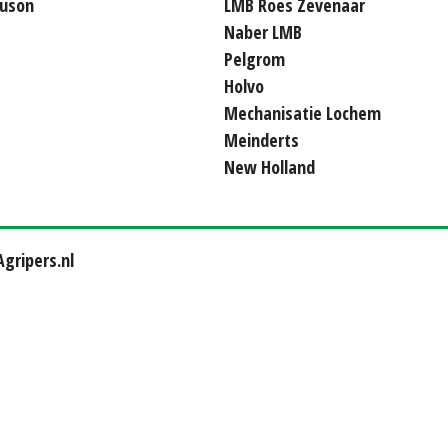
uson
LMB Roes Zevenaar
Naber LMB
Pelgrom
Holvo
Mechanisatie Lochem
Meinderts
New Holland
gripers.nl