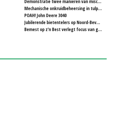
Demonstratie twee manieren van miscanthus hakselen
Mechanische onkruidbeheersing in tulpenteelt steeds...
POAH! John Deere 3040
Jubilerende bietentelers op Noord-Beveland rijden elkaar...
Bemest op z'n Best verlegt focus van grasland naar bouwland