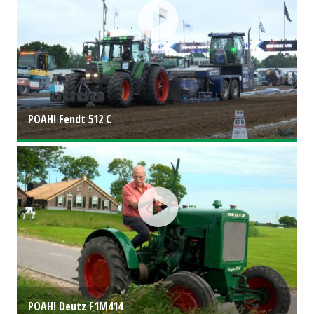
POAH! Fendt 512 C
POAH! Deutz F1M414