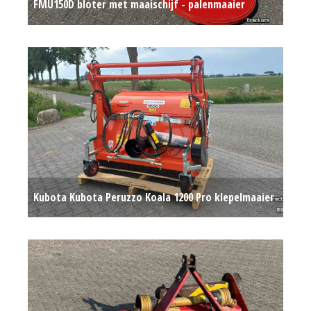
FMU150D bloter met maaischijf - palenmaaier
afrasteringsmaaier
€ 2.150
Kubota Kubota Peruzzo Koala 1200 Pro klepelmaaier
met opvang
€ 6.850