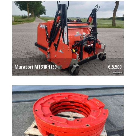
Muratori MT31RH130
€ 5.500