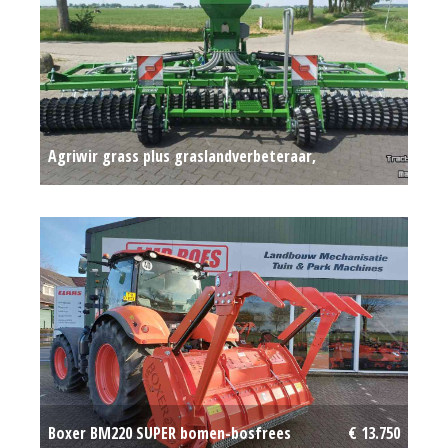
Agriwir grass plus graslandverbeteraar,
doorzaaimachine cambridgewals
Op aanvraag
Boxer BM220 SUPER bomen-bosfrees
€ 13.750