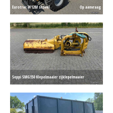
Eurotrac W12M shovel
Op aanvraag
Seppi SMG150 Klepelmaaier zijklepelmaaier
Op aanvraag