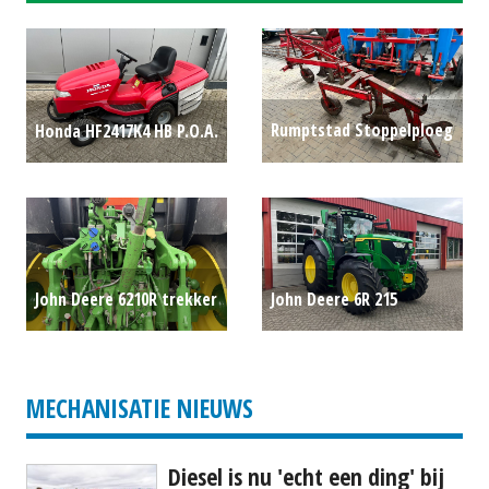
Rumptstad Stoppelploeg
Honda HF2417K4 HB
P.O.A.
P.O.A.
John Deere 6210R trekker
John Deere 6R 215
(ZUI) #501512
P.O.A.
trekker (LIE) #782579
P.O.A.
MECHANISATIE NIEUWS
Diesel is nu 'echt een ding' bij