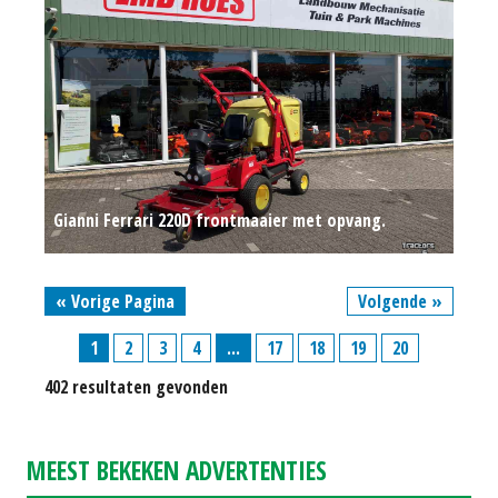
Gianni Ferrari 220D frontmaaier met opvang.
zitmaaier
€ 9.750
« Vorige Pagina
Volgende »
1
2
3
4
...
17
18
19
20
402 resultaten gevonden
MEEST BEKEKEN ADVERTENTIES