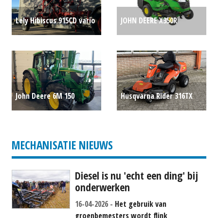
Lely Hibiscus 915CD vario
JOHN DEERE X350R
P.O.A.
ZITMAAIER 42" (WOL)
#781586
P.O.A.
John Deere 6M 150
Husqvarna Rider 316TX
trekker (WIJ) #778487
incl. 122cm Combi
P.O.A.
Maaidek (HAE) #60812
MECHANISATIE NIEUWS
€ 5.750
Diesel is nu 'echt een ding' bij
onderwerken
16-04-2026
Het gebruik van
groenbemesters wordt flink