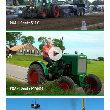
POAH! Fendt 512 C
POAH! Deutz F1M414