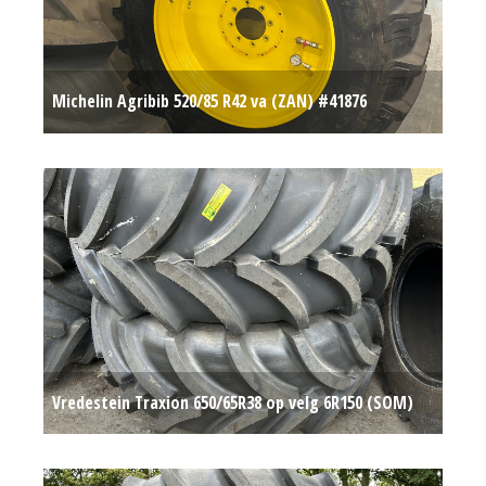
Michelin Agribib 520/85 R42 va (ZAN) #41876
Op aanvraag
Vredestein Traxion 650/65R38 op velg 6R150 (SOM)
#780418
Op aanvraag