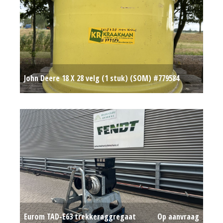
John Deere 18 X 28 velg (1 stuk) (SOM) #779584
Op aanvraag
Eurom TAD-E63 trekkeraggregaat
Op aanvraag