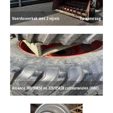
Voerdoseerbak met 2 vijzels
Op aanvraag
Alliance 380/90R50 en 320/85R38 cultuurwielen (HAE)
#781527
Op aanvraag