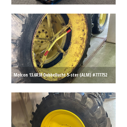
Molcon 13.6R38 Dubbellucht 5-ster (ALM) #777752
€ 550