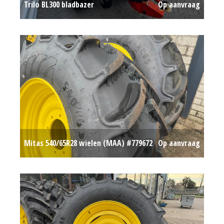
Trilo BL300 bladbazer
Op aanvraag
Mitas 540/65R28 wielen (MAA) #779672
Op aanvraag