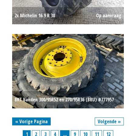
2x Michelin 16.9 R 38
Op aanvraag
BKT banden 300/95R52 en 270/95R36 (BRU) #777957
Op aanvraag
« Vorige Pagina
Volgende »
1
2
3
4
...
9
10
11
12