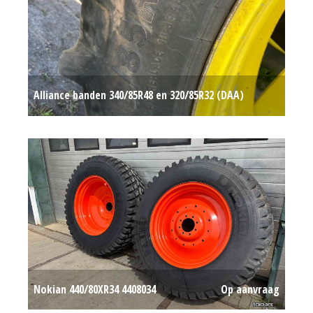
Alliance banden 340/85R48 en 320/85R32 (DAA)
#782898
Op aanvraag
Nokian 440/80XR34 4408034
Op aanvraag