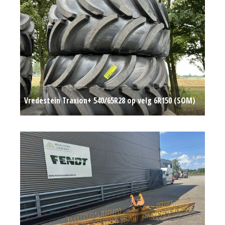
Vredestein Traxion+ 540/65R28 op velg 6R150 (SOM)
#780419
Op aanvraag