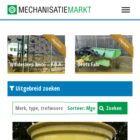
Uitgelicht
Uitgelicht
Weidesleep 8mtr
P.O.A.
Deutz Fahr
trommelschudder
P.O.A.
Uitgebreid zoeken
Zoeken