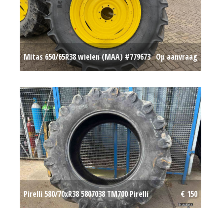
Mitas 650/65R38 wielen (MAA) #779673
Op aanvraag
Pirelli 580/70xR38 5807038 TM700 Pirelli
€ 150