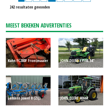
242 resultaten gevonden
MEEST BEKEKEN ADVERTENTIES
Kuhn FC280F Frontmaaier
JOHN DEERE X950R 54"
P.O.A.
HOOGLOSSER ZITMAAIER
(LIE) #781075
P.O.A.
Lemken Juwel 8 (ZIJ)
JOHN DEERE 4066R
#781622
P.O.A.
COMPACTTREKKER (LIE)