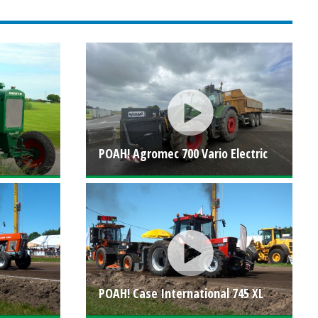
POAH! Agromec 700 Vario Electric
POAH! Case International 745 XL