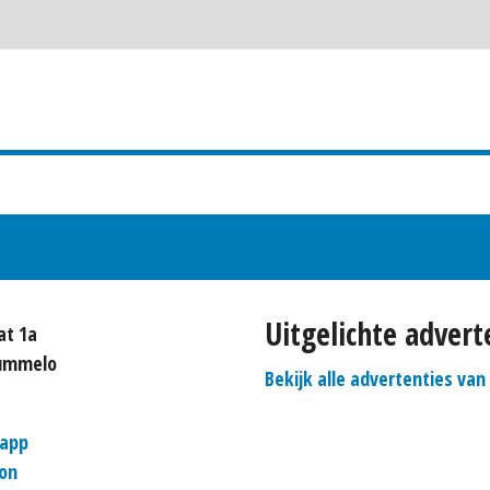
Uitgelichte adver
at 1a
Hummelo
Bekijk alle advertenties va
app
on