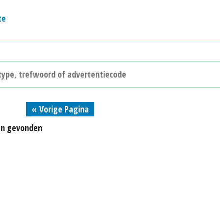
te
« Vorige Pagina
en gevonden