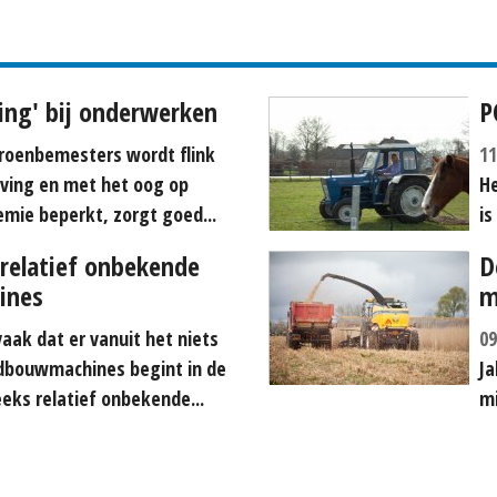
ding' bij onderwerken
P
roenbemesters wordt flink
11
ving en met het oog op
He
hemie beperkt, zorgt goed...
is
relatief onbekende
D
ines
m
aak dat er vanuit het niets
09
dbouwmachines begint in de
Ja
eks relatief onbekende...
mi