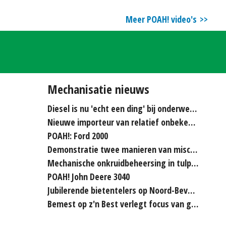
Meer POAH! video's
Mechanisatie nieuws
Diesel is nu 'echt een ding' bij onderwerken
Nieuwe importeur van relatief onbekende merken...
POAH!: Ford 2000
Demonstratie twee manieren van miscanthus hakselen
Mechanische onkruidbeheersing in tulpenteelt steeds...
POAH! John Deere 3040
Jubilerende bietentelers op Noord-Beveland rijden elkaar...
Bemest op z'n Best verlegt focus van grasland naar bouwland