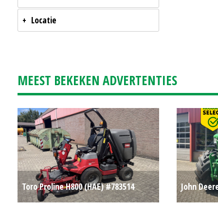
Locatie
MEEST BEKEKEN ADVERTENTIES
Toro Proline H800 (HAE) #783514
John Deere
€ 13.500
#782220