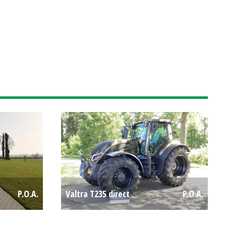
P.O.A.
Valtra T235 direct
P.O.A.