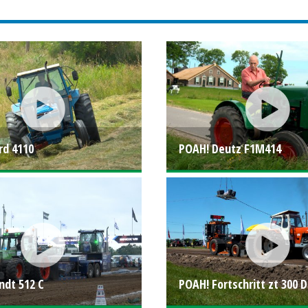
rd 4110
POAH! Deutz F1M414
ndt 512 C
POAH! Fortschritt zt 300 D