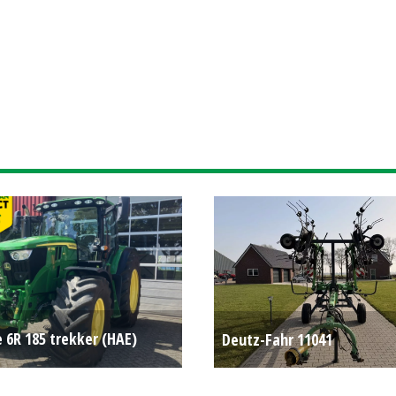
 6R 185 trekker (HAE)
Deutz-Fahr 11041
€ 161.500