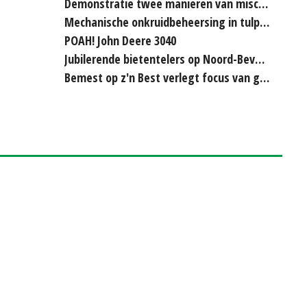
Demonstratie twee manieren van miscanthus hakselen
Mechanische onkruidbeheersing in tulpenteelt steeds...
POAH! John Deere 3040
Jubilerende bietentelers op Noord-Beveland rijden elkaar...
Bemest op z'n Best verlegt focus van grasland naar bouwland