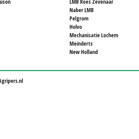
uson
LMB Roes Zevenaar
Naber LMB
Pelgrom
Holvo
Mechanisatie Lochem
Meinderts
New Holland
gripers.nl