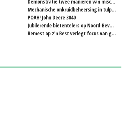
Demonstratie twee manieren van miscanthus hakselen
Mechanische onkruidbeheersing in tulpenteelt steeds...
POAH! John Deere 3040
Jubilerende bietentelers op Noord-Beveland rijden elkaar...
Bemest op z'n Best verlegt focus van grasland naar bouwland