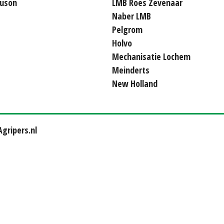
uson
LMB Roes Zevenaar
Naber LMB
Pelgrom
Holvo
Mechanisatie Lochem
Meinderts
New Holland
gripers.nl