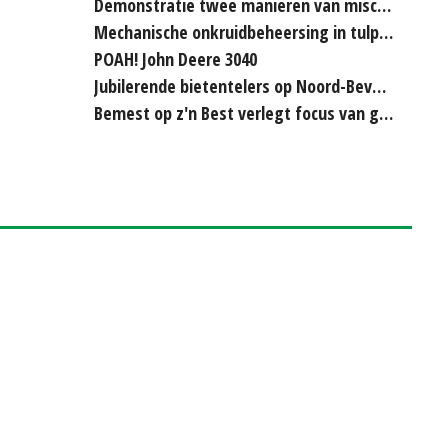
Demonstratie twee manieren van miscanthus hakselen
Mechanische onkruidbeheersing in tulpenteelt steeds...
POAH! John Deere 3040
Jubilerende bietentelers op Noord-Beveland rijden elkaar...
Bemest op z'n Best verlegt focus van grasland naar bouwland