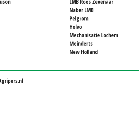
uson
LMB Roes Zevenaar
Naber LMB
Pelgrom
Holvo
Mechanisatie Lochem
Meinderts
New Holland
gripers.nl