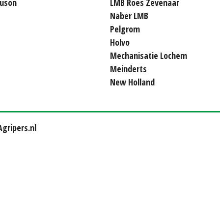
uson
LMB Roes Zevenaar
Naber LMB
Pelgrom
Holvo
Mechanisatie Lochem
Meinderts
New Holland
gripers.nl