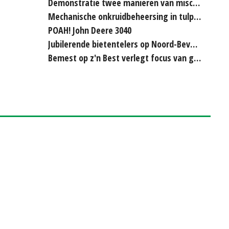
Demonstratie twee manieren van miscanthus hakselen
Mechanische onkruidbeheersing in tulpenteelt steeds...
POAH! John Deere 3040
Jubilerende bietentelers op Noord-Beveland rijden elkaar...
Bemest op z'n Best verlegt focus van grasland naar bouwland