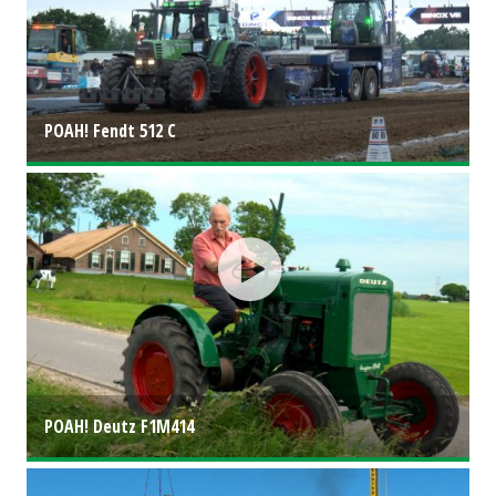
POAH! Fendt 512 C
POAH! Deutz F1M414