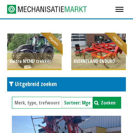
Uitgelicht
Uitgelicht
Valtra N174D trekker
KVERNELAND ENDURO
P.O.A.
PRO 3000 (ETT) #24505
Uitgebreid zoeken
€ 9.750
Zoeken