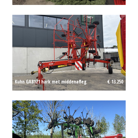
Kuhn GA8121 hark met middenafleg
€ 13.250