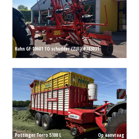
Kuhn GF 10601 TO schudder (ZUI) #783031
Op aanvraag
Pottinger Torro 5100 L
Op aanvraag