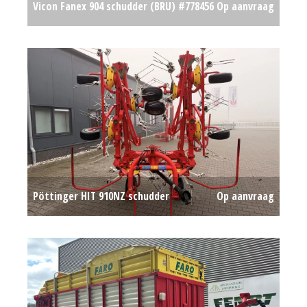
Vicon Fanex 904 schudder (BRU) #778456
Op aanvraag
Pöttinger HIT 910NZ schudder
Op aanvraag