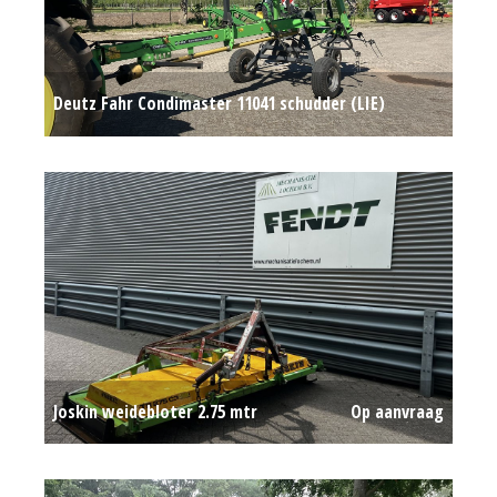
Deutz Fahr Condimaster 11041 schudder (LIE)
#782188
€ 4.400
Joskin weidebloter 2.75 mtr
Op aanvraag