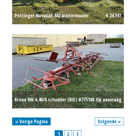
Pottinger Novacat 442 achtermaaier
€ 24.941
Krone KW 6.40/6 schudder (BIE) #775108
Op aanvraag
« Vorige Pagina
Volgende »
1
2
3