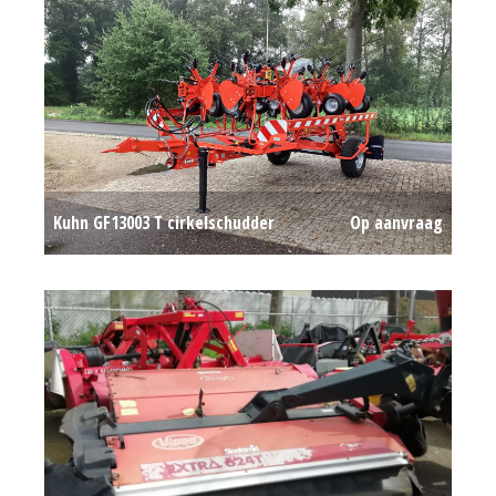
Kuhn GF13003 T cirkelschudder
Op aanvraag