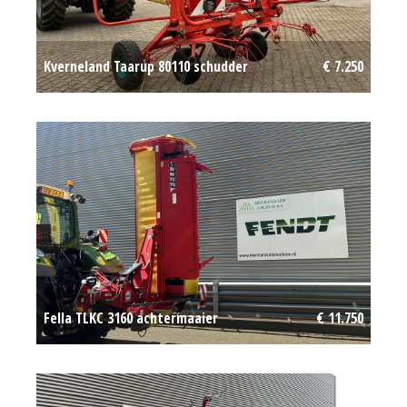
Kverneland Taarup 80110 schudder
€ 7.250
Fella TLKC 3160 achtermaaier
€ 11.750