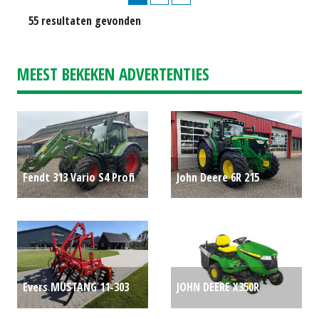
55 resultaten gevonden
MEEST BEKEKEN ADVERTENTIES
Fendt 313 Vario S4 Profi
John Deere 6R 215
Marge !!!
P.O.A.
trekker (LIE) #782579
P.O.A.
Evers MUSTANG 11-303
JOHN DEERE X350R
P.O.A.
ZITMAAIER 42" (WOL)