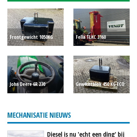
Frontgewicht 1050KG
Fella TLKC 3160
P.O.A.
achtermaaier
€ 11.750
John Deere 6R 230
Gewichtblok 450 KG ECO
trekker (BEN) #779282
P.O.A.
€ 174.500
MECHANISATIE NIEUWS
Diesel is nu 'echt een ding' bij