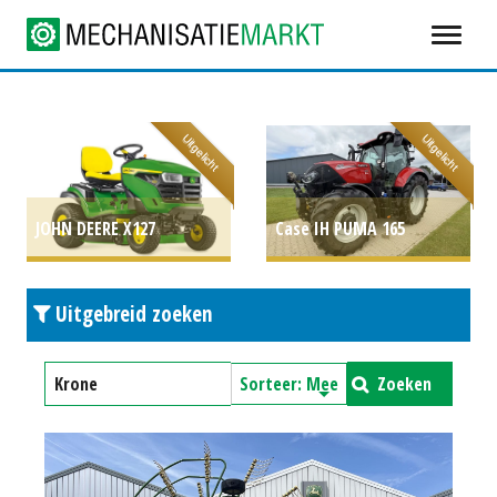
Uitgelicht
Uitgelicht
JOHN DEERE X127
Case IH PUMA 165
ZITMAAIER MY2026 (ETT)
MULTICONTROLLER STAGE
Uitgebreid zoeken
#781520
P.O.A.
V
P.O.A.
Zoeken