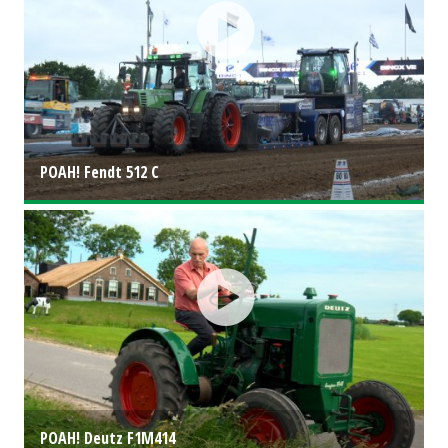
POAH! Fendt 512 C
POAH! Deutz F1M414