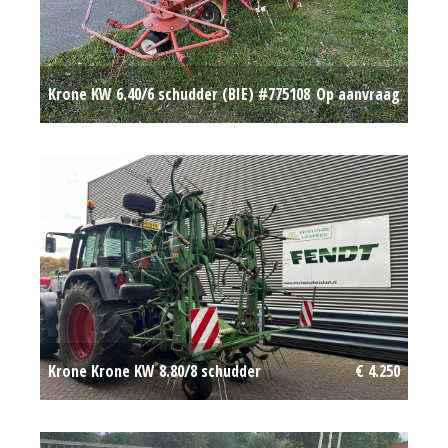
Krone KW 6.40/6 schudder (BIE) #775108
Op aanvraag
Krone Krone KW 8.80/8 schudder
€ 4.250