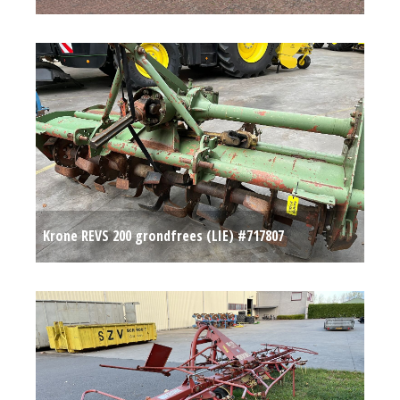
Krone REVS 200 grondfrees (LIE) #717807
Op aanvraag