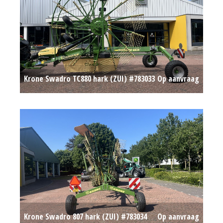
Krone Swadro TC880 hark (ZUI) #783033
Op aanvraag
Krone Swadro 807 hark (ZUI) #783034
Op aanvraag