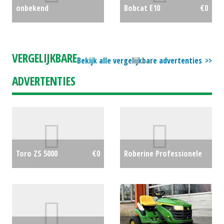
onbekend
Bobcat E10
€0
graszaadlichter
€0
VERGELIJKBARE
Bekijk alle vergelijkbare advertenties
ADVERTENTIES
Roberine Professionele
Toro ZS 5000
€0
zitmaaier / tuintrekker
F3 (HA) #24952
€58000