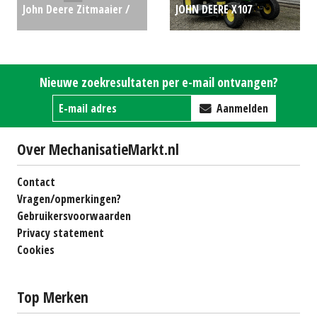
John Deere Zitmaaier /
JOHN DEERE X107
tuintrekker X350R (LH)
ZITMAAIER (LIE) #49806
#65920
€0
€2750
Nieuwe zoekresultaten per e-mail ontvangen?
Aanmelden
Over MechanisatieMarkt.nl
Contact
Vragen/opmerkingen?
Gebruikersvoorwaarden
Privacy statement
Cookies
Top Merken