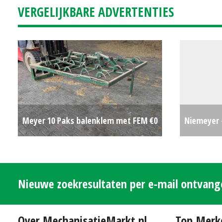
VERGELIJKBARE ADVERTENTIES
Meyer 10 Paks balenklem met FEM
€0
Niemeyer 
Nieuwe zoekresultaten per e-mail ontvan
Over MechanisatieMarkt.nl
Top Merk