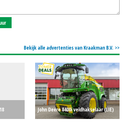
uur
Bekijk alle advertenties van Kraakman B.V.
18
John Deere 8400i veldhakselaar (LIE)
pegg (HA)
#62690
€0