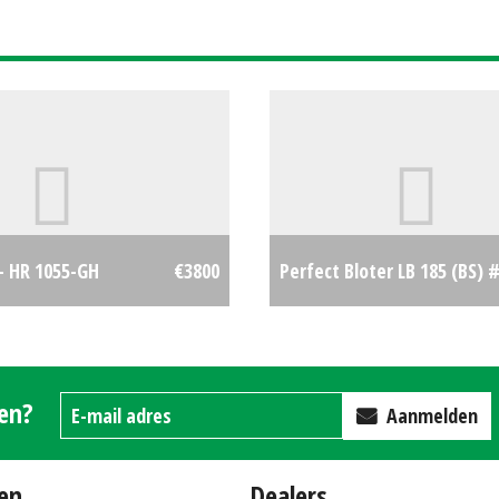
#194698
- HR 1055-GH
€3800
Perfect Bloter LB 185 (BS) 
gen?
Aanmelden
en
Dealers