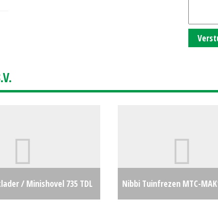
Verst
V.
lader / Minishovel 735 TDL
Nibbi Tuinfrezen MTC-MAK
90
€32900
tuinfrees / Gamo Rotorko