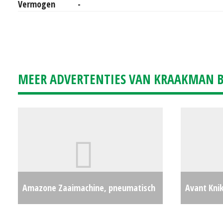
Vermogen
-
MEER ADVERTENTIES VAN KRAAKMAN B.
Amazone Zaaimachine, pneumatisch
Avant Knik
ED451-K (HA) #20425
€6500
(LH) #254