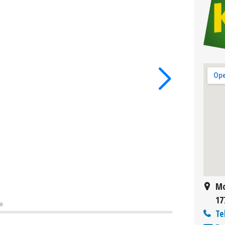
Mo
17
Te