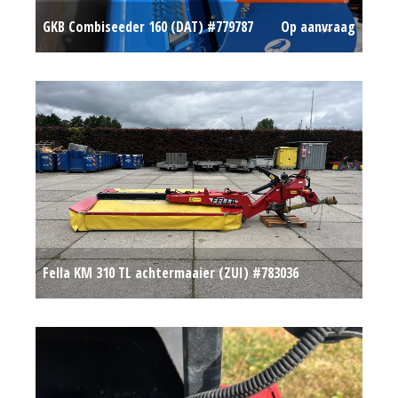
GKB Combiseeder 160 (DAT) #779787
Op aanvraag
Fella KM 310 TL achtermaaier (ZUI) #783036
Op aanvraag