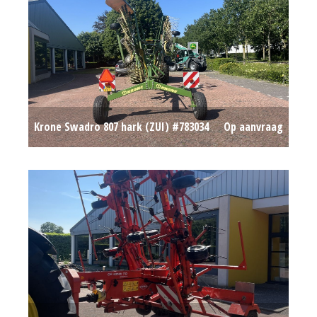
Krone Swadro 807 hark (ZUI) #783034
Op aanvraag