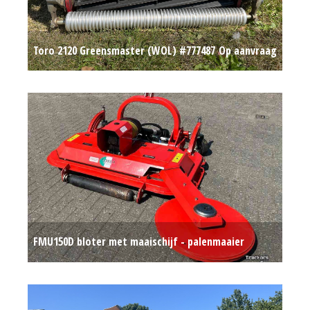
Toro 2120 Greensmaster (WOL) #777487
Op aanvraag
FMU150D bloter met maaischijf - palenmaaier
afrasteringsmaaier
€ 2.150