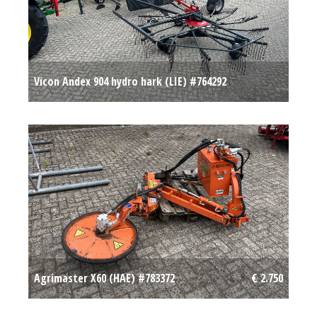
Vicon Andex 904 hydro hark (LIE) #764292
Op aanvraag
Agrimaster X60 (HAE) #783372
€ 2.750