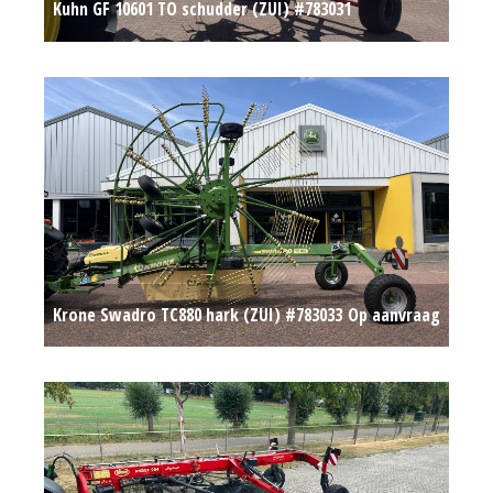
Kuhn GF 10601 TO schudder (ZUI) #783031
Op aanvraag
Krone Swadro TC880 hark (ZUI) #783033
Op aanvraag