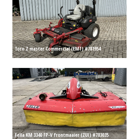
Toro Z master Commercial (EMT) #781954
Op aanvraag
Fella KM 3340 FP-V frontmaaier (ZUI) #783035