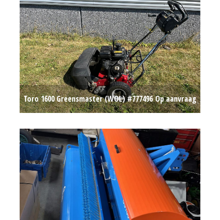
Toro 1600 Greensmaster (WOL) #777496
Op aanvraag