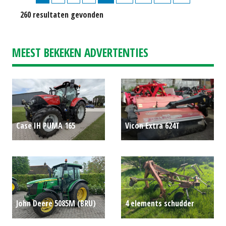
260 resultaten gevonden
MEEST BEKEKEN ADVERTENTIES
Case IH PUMA 165
Vicon Extra 624T
MULTICONTROLLER STAGE
schijvenmaaier+kneuzer
V
P.O.A.
P.O.A.
John Deere 5085M (BRU)
4 elements schudder
#696925
P.O.A.
P.O.A.