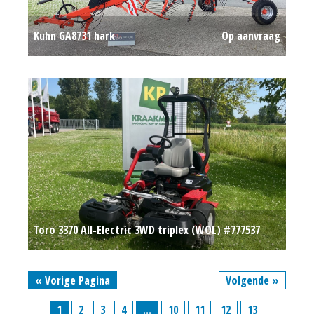
Kuhn GA8731 hark
Op aanvraag
Toro 3370 All-Electric 3WD triplex (WOL) #777537
Op aanvraag
« Vorige Pagina
Volgende »
1
2
3
4
...
10
11
12
13