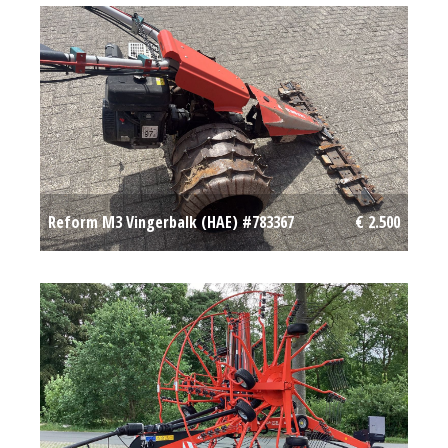
Reform M3 Vingerbalk (HAE) #783367
€ 2.500