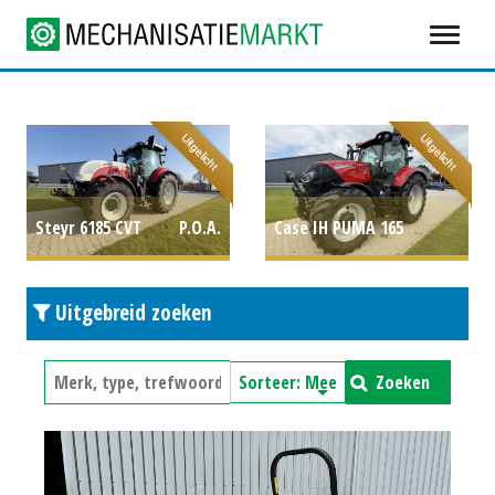
Uitgelicht
Uitgelicht
Steyr 6185 CVT
P.O.A.
Case IH PUMA 165
MULTICONTROLLER STAGE
Uitgebreid zoeken
V
P.O.A.
Zoeken