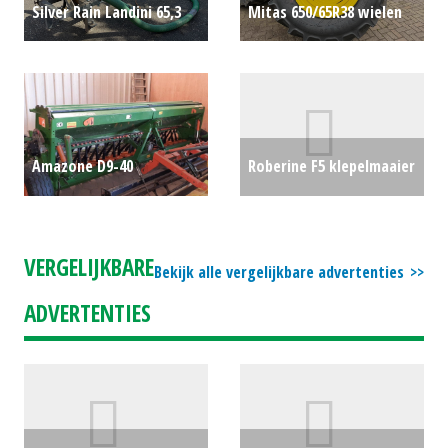
Silver Rain Landini 65,3
Mitas 650/65R38 wielen
trekkerpomp (SOM)
(MAA) #779673
€0
#779019
€0
Amazone D9-40
Roberine F5 klepelmaaier
zaaimachine (SOM)
(HAE) #27248
€0
#778700
€0
VERGELIJKBARE
Bekijk alle vergelijkbare advertenties
ADVERTENTIES