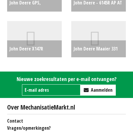
John Deere GPS,
John Deere - 6145R AP AT
ontvanger STARFIRE 7000
FH PTO
€87500
RECEIVER (BS) #30722
€0
John Deere X147R
John Deere Maaier 331
zitmaaier (KOU) #65699
(BS) #29516
€0
€4999
Nieuwe zoekresultaten per e-mail ontvangen?
Aanmelden
Over MechanisatieMarkt.nl
Contact
Vragen/opmerkingen?