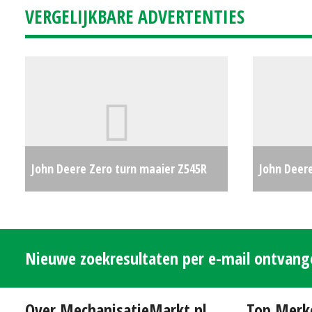
VERGELIJKBARE ADVERTENTIES
John Deere Zero turn maaier Z545R
John Deer
(MM) #692982
€9231
#30362
Nieuwe zoekresultaten per e-mail ontvan
Over MechanisatieMarkt.nl
Top Merk