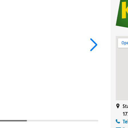
St
17
Te