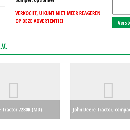
VERKOCHT, U KUNT NIET MEER REAGEREN
OP DEZE ADVERTENTIE!
Verst
V.
e Tractor 7280R (MD)
John Deere Tractor, compa
€0
(LH) #22168