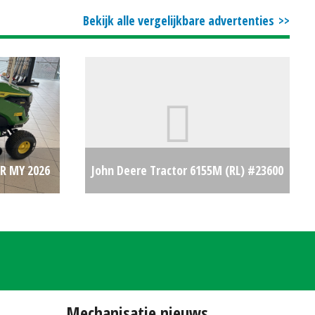
Bekijk alle vergelijkbare advertenties
R MY 2026
John Deere Tractor 6155M (RL) #23600
€0
€77500
Mechanisatie nieuws