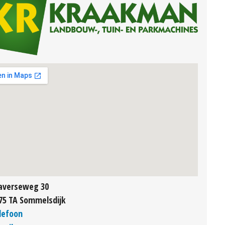
averseweg 30
75 TA Sommelsdijk
lefoon