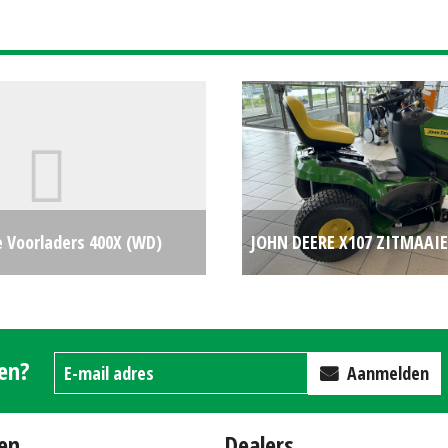
e Voorladers 400X (WD)
JOHN DEERE X107 ZITMAAIE
€0
(HIL) #781556
gen?
Aanmelden
en
Dealers