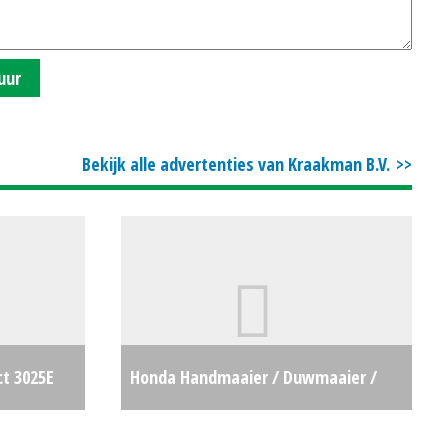
uur
Bekijk alle advertenties van Kraakman B.V.
ct 3025E
Honda Handmaaier / Duwmaaier /
€17965
Loopmaaier HRD (KK) #31655
€0