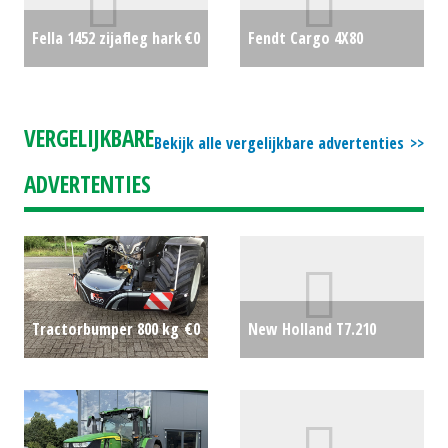
Fendt Cargo 4X80
Fella 1452 zijafleg hark
€0
voorlader
€0
VERGELIJKBARE
Bekijk alle vergelijkbare advertenties
ADVERTENTIES
New Holland T7.210
Tractorbumper 800 kg
€0
AutoCommand
€0