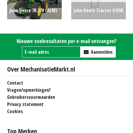
John Deere 7R 270 (ALM)
John Deere Tractor 6155R
#696899
€0
(RL) #23015
€89500
Nieuwe zoekresultaten per e-mail ontvangen?
Aanmelden
Over MechanisatieMarkt.nl
Contact
Vragen/opmerkingen?
Gebruikersvoorwaarden
Privacy statement
Cookies
Top Merken